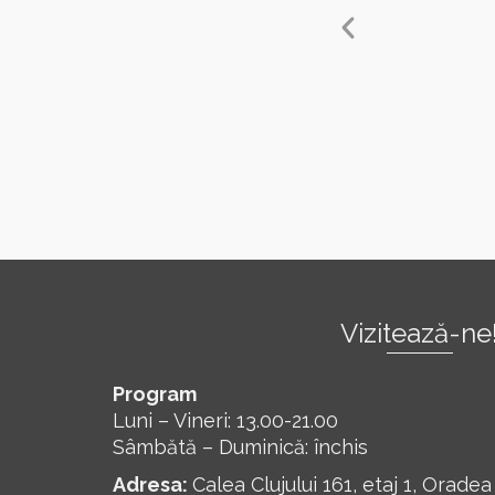
Vizitează-ne
Program
Luni – Vineri: 13.00-21.00
Sâmbătă – Duminică: închis
Adresa:
Calea Clujului 161, etaj 1, Oradea