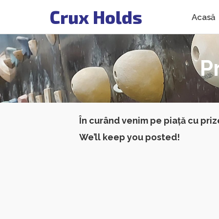
Crux Holds
Acasă
P
În curând venim pe piață cu priz
We’ll keep you posted!