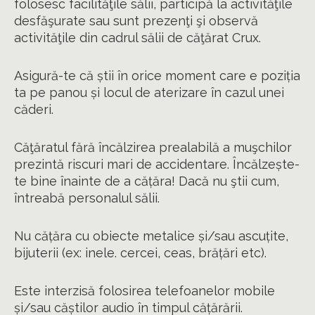
folosesc facilităţile sălii, participă la activităţile
desfăşurate sau sunt prezenţi şi observă
activităţile din cadrul sălii de căţărat Crux.
Asigură-te că știi în orice moment care e poziția
ta pe panou și locul de aterizare în cazul unei
căderi.
Căţăratul fără încălzirea prealabilă a muşchilor
prezintă riscuri mari de accidentare. Încălzește-
te bine înainte de a cățăra! Dacă nu ştii cum,
întreabă personalul sălii.
Nu cățăra cu obiecte metalice și/sau ascuțite,
bijuterii (ex: inele. cercei, ceas, brățări etc).
Este interzisă folosirea telefoanelor mobile
și/sau căștilor audio în timpul cățărării.