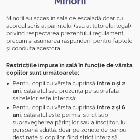
Minorii
Minorii au acces în sala de escaladă doar cu
acordul scris al părintelui (sau al tutorelui legal)
privind respectarea prezentului regulament,
precum și asumarea răspunderii pentru faptele
și conduita acestora.
Restricțiile impuse în sală în funcție de vârsta
copiilor sunt următoarele:
Pentru copii cu vârsta cuprinsă
între 0 și 2
ani
, cățăratul sau prezența pe suprafața
saltelelor este interzisă;
Pentru copii cu vârsta cuprinsă
între 2 și 6
ani
, cățăratul este permis, strict sub
supravegherea părinților sau a însoțitorului
persoană adultă, doar pe zonele de panou
destinate și copiilor, fiind strict interzisă