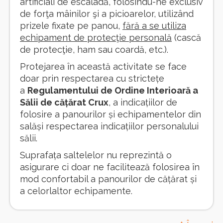
artificiali de escaladă, folosindu-ne exclusiv
de forţa mâinilor şi a picioarelor, utilizând
prizele fixate pe panou,
fără a se utiliza
echipament de protecţie personală
(cască
de protecţie, ham sau coardă, etc.).
Protejarea în această activitate se face
doar prin respectarea cu strictețe
a
Regulamentului de Ordine Interioară a
Sălii de cățărat Crux
, a indicațiilor de
folosire a panourilor și echipamentelor din
salăși respectarea indicațiilor personalului
sălii.
Suprafața saltelelor nu reprezintă o
asigurare ci doar ne facilitează folosirea în
mod confortabil a panourilor de cățărat și
a celorlaltor echipamente.