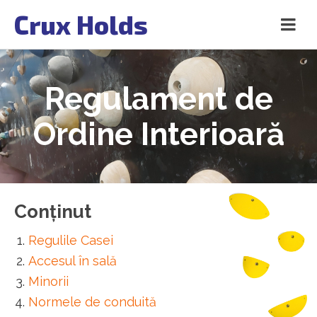
Crux Holds
Regulament de
Ordine Interioară
Conținut
Regulile Casei
Accesul în sală
Minorii
Normele de conduită