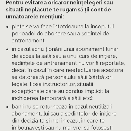
Pentru evitarea oricăror neînțelegeri sau
situații neplăcute te rugăm să ții cont de
următoarele mențiuni:
plata se va face întotdeauna la începutul
perioadei de abonare sau a ședinței de
antrenament;
în cazul achiziționării unui abonament lunar
de acces la sală sau a unui curs de inițiere,
ședințele de antrenament nu vor fi reportate,
decât în cazul în care neefectuarea acestora
se datorează personalului sălii (sărbători
legale, lipsa instructorilor, situații
excepționale care au condus implicit la
închiderea temporară a sălii etc);
banii nu se returneaza în cazul neutilizaii
abonamentului sau a ședintelor de inițiere
din decizia ta și nici în cazul în care te
îmbolnăvești sau nu mai vrei să folosești