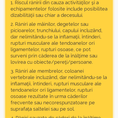
1. Riscul rănirii din cauza activităţilor şi a
echipamentelor folosite include posibilitea
dizabilităţii sau chiar a decesului.
2. Răniri ale mâinilor, degetelor sau
picioarelor, trunchiului, capului incluzând,
dar nelimitându-se la inflamaţii, întinderi,
rupturi musculare ale tendoanelor ori
ligamentelor, rupturi osoase, ce pot
surveni prin căderea de la înălţime sau
lovirea cu obiecte/pereţi/persoane.
3. Răniri ale membrelor, coloanei
vertebrale incluzând, dar nelimitându-se la
inflamaţii, întinderi, rupturi musculare ale
tendoanelor ori ligamentelor, rupturi
osoase rezultate în urma căderilor
frecvente sau necorespunzatoare pe
suprafața saltelei sau pe sol.
4. Răniri cauzate de căderi de la înălţime,