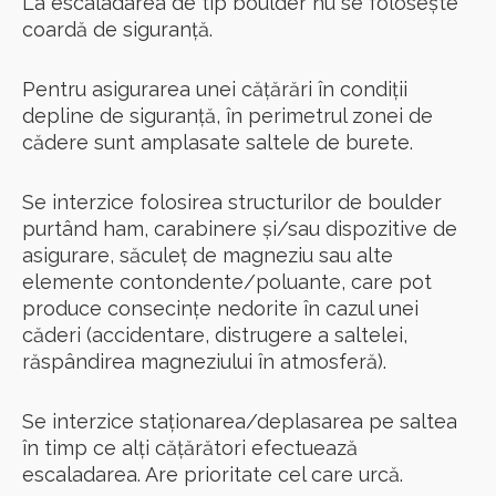
La escaladarea de tip boulder nu se folosește
coardă de siguranță.
Pentru asigurarea unei cățărări în condiții
depline de siguranță, în perimetrul zonei de
cădere sunt amplasate saltele de burete.
Se interzice folosirea structurilor de boulder
purtând ham, carabinere și/sau dispozitive de
asigurare, săculeț de magneziu sau alte
elemente contondente/poluante, care pot
produce consecințe nedorite în cazul unei
căderi (accidentare, distrugere a saltelei,
răspândirea magneziului în atmosferă).
Se interzice staționarea/deplasarea pe saltea
în timp ce alți cățărători efectuează
escaladarea. Are prioritate cel care urcă.