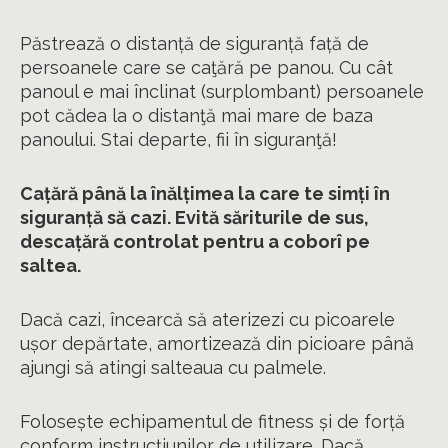
Păstrează o distanță de siguranță față de
persoanele care se caţără pe panou. Cu cât
panoul e mai înclinat (surplombant) persoanele
pot cădea la o distanţă mai mare de baza
panoului. Stai departe, fii în siguranţă!
Cațără până la înălțimea la care te simți în
siguranță să cazi. Evită săriturile de sus,
descațără controlat pentru a coborî pe
saltea.
Dacă cazi, încearcă să aterizezi cu picoarele
ușor depărtate, amortizează din picioare până
ajungi să atingi salteaua cu palmele.
Folosește echipamentul de fitness și de forță
conform instrucțiunilor de utilizare. Dacă